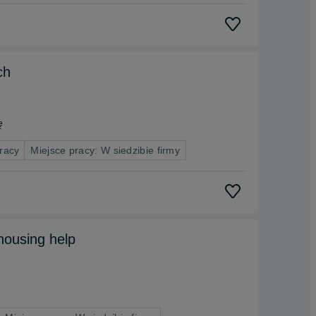
ch
ę
racy
Miejsce pracy: W siedzibie firmy
housing help