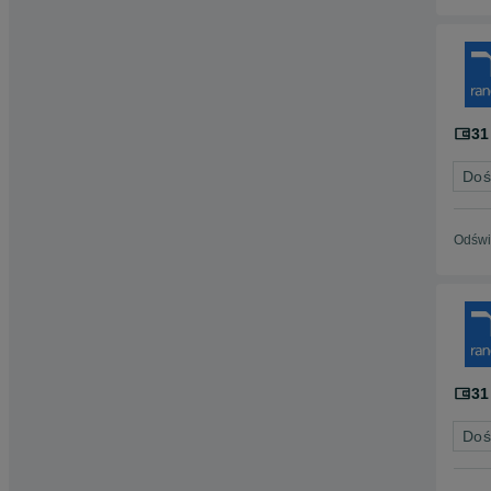
31
Doś
Odświ
31
Doś