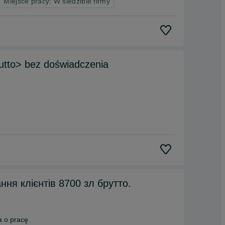
Miejsce pracy: W siedzibie firmy
rutto> bez doświadczenia
овування клієнтів 8700 зл брутто.
 o pracę