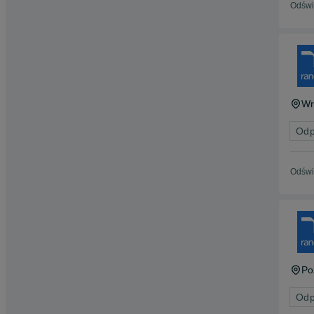
Odświ
Wr
Odp
Odświ
Po
Odp