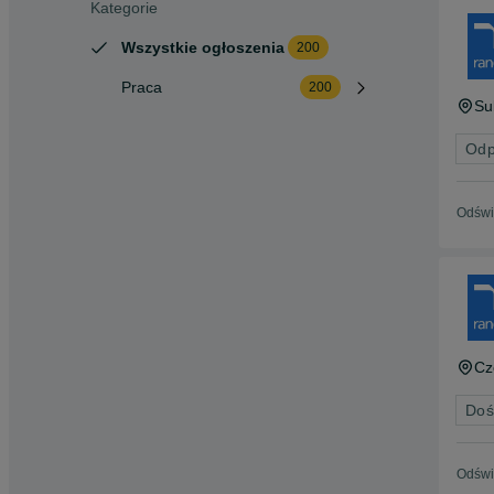
Kategorie
Wszystkie ogłoszenia
200
Praca
200
Su
Odp
Odświ
Cz
Doś
Odświ