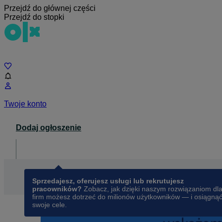
Przejdź do głównej części
Przejdź do stopki
Czat
Twoje konto
Dodaj ogłoszenie
Dla biznesu
opens in a new tab
Sprzedajesz, oferujesz usługi lub rekrutujesz
pracowników?
Zobacz, jak dzięki naszym rozwiązaniom dl
firm możesz dotrzeć do milionów użytkowników — i osiągną
swoje cele.