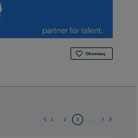
Obserwuj
1
2
3
...
7