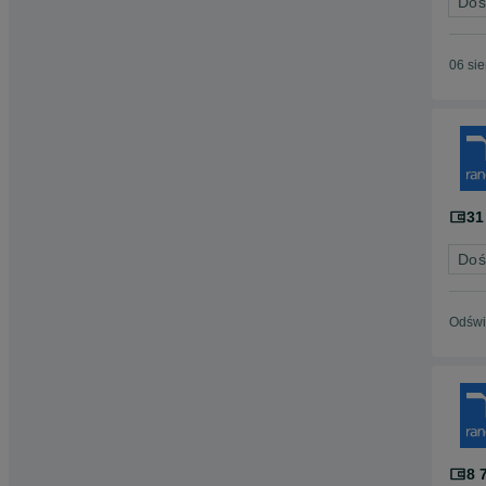
Doś
06 si
31
Doś
Odświ
8 