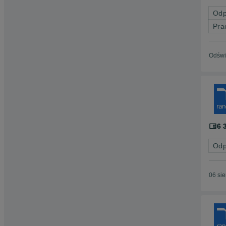
Odp
Pra
Odświ
6 
Odp
06 si