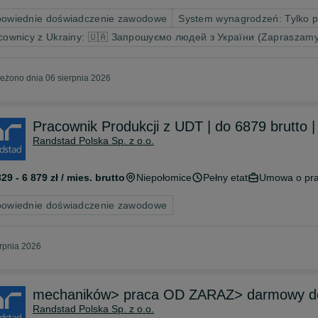
owiednie doświadczenie zawodowe
System wynagrodzeń: Tylko 
cownicy z Ukrainy: 🇺🇦 Запрошуємо людей з України (Zapraszamy
eżono dnia 06 sierpnia 2026
Pracownik Produkcji z UDT | do 6879 brutto
Randstad Polska Sp. z o.o.
329 - 6 879 zł / mies. brutto
Niepołomice
Pełny etat
Umowa o pr
owiednie doświadczenie zawodowe
erpnia 2026
mechaników> praca OD ZARAZ> darmowy doj
Randstad Polska Sp. z o.o.