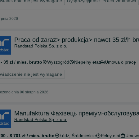
wiadczenie nie jest wymagane
Dyspozycyjność: Praca zmianowa
erpnia 2026
Praca od zaraz> produkcja> nawet 35 zł/h b
Randstad Polska Sp. z o.o.
 - 35 zł / mies. brutto
Wyszogród
Niepełny etat
Umowa o pracę
wiadczenie nie jest wymagane
eżono dnia 06 sierpnia 2026
Manufaktura Фахівець преміум-обслуг
Randstad Polska Sp. z o.o.
700 - 8 701 zł / mies. brutto
Łódź
, Śródmieście
Pełny etat
Umowa