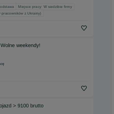
podstawa
Miejsce pracy: W siedzibie firmy
 pracowników z Ukrainy)
 | Wolne weekendy!
acę
azd > 9100 brutto